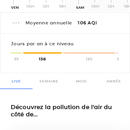
06H
12H
18H
06H
12H
18
VEN
SAM
Moyenne annuelle
106
AQI
Jours par an à ce niveau
39
138
185
3
LIVE
SEMAINE
MOIS
ANNÉE
Découvrez la pollution de l'air du
côté de...