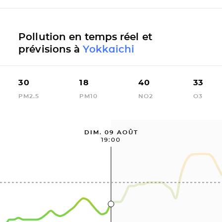
Pollution en temps réel et
prévisions à
Yokkaichi
30
18
40
33
PM2.5
PM10
NO2
O3
DIM. 09 AOÛT
19:00