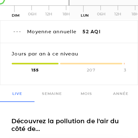
06H
12H
18H
06H
12H
18
DIM
LUN
Moyenne annuelle
52
AQI
Jours par an à ce niveau
155
207
3
LIVE
SEMAINE
MOIS
ANNÉE
Découvrez la pollution de l'air du
côté de...