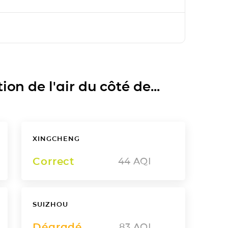
on de l'air du côté de...
XINGCHENG
Correct
44
AQI
SUIZHOU
Dégradé
83
AQI