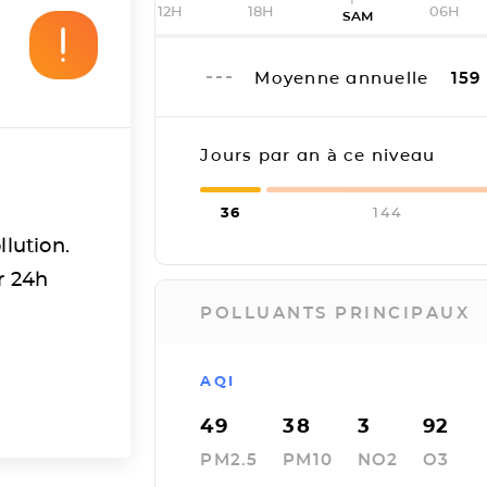
12H
18H
06H
SAM
Moyenne annuelle
159
Jours par an à ce niveau
36
144
llution.
r 24h
POLLUANTS PRINCIPAUX
AQI
49
38
3
92
PM2.5
PM10
NO2
O3