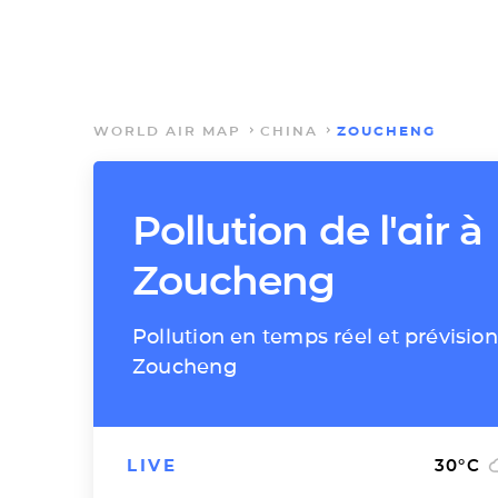
WORLD AIR MAP
CHINA
ZOUCHENG
Pollution de l'air à
Zoucheng
Pollution en temps réel et prévision
Zoucheng
LIVE
30
°C