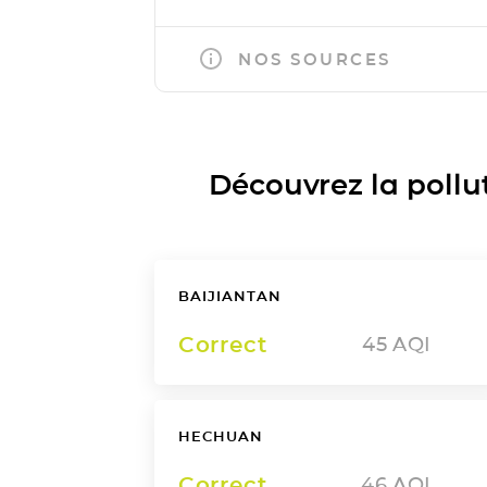
NOS SOURCES
Découvrez la polluti
BAIJIANTAN
Correct
45
AQI
HECHUAN
Correct
46
AQI