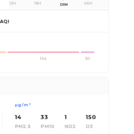
12H
18H
06H
DIM
AQI
154
30
µg/m³
14
33
1
150
PM2.5
PM10
NO2
O3