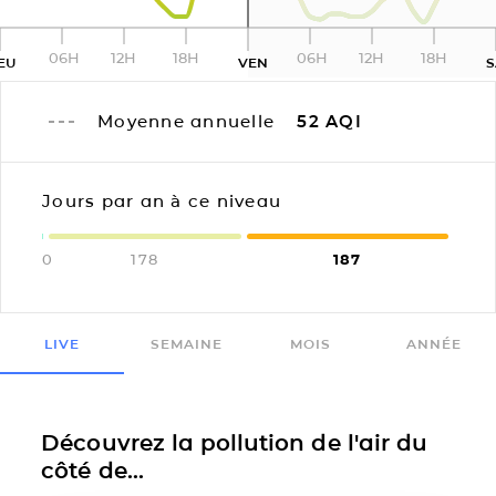
06H
12H
18H
06H
12H
18H
EU
VEN
Moyenne annuelle
52
AQI
Jours par an à ce niveau
0
178
187
LIVE
SEMAINE
MOIS
ANNÉE
Découvrez la pollution de l'air du
côté de...