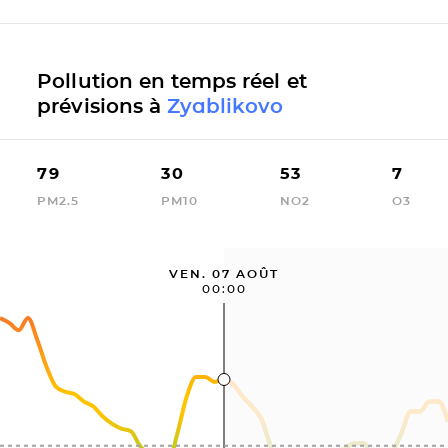
Pollution en temps réel et
prévisions à
Zyablikovo
79
30
53
7
PM2.5
PM10
NO2
O3
VEN. 07 AOÛT
00:00