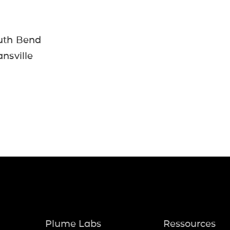
uth Bend
nsville
Plume Labs
Ressources