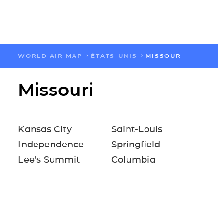
WORLD AIR MAP
ÉTATS-UNIS
MISSOURI
FLOW
Missouri
CARTES
SOLUTIONS
Kansas City
Saint-Louis
Independence
Springfield
RESSOURCES
Lee's Summit
Columbia
A PROPOS
IMPACT