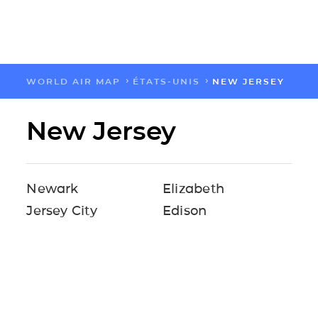
WORLD AIR MAP
ÉTATS-UNIS
NEW JERSEY
FLOW
New Jersey
CARTES
SOLUTIONS
Newark
Elizabeth
Jersey City
Edison
RESSOURCES
A PROPOS
IMPACT